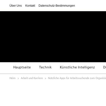
Über Uns
Kontakt
Datenschutz-Bestimmungen
Hauptseite
Technik
Künstliche Intelligenz
D
Heim
Arbeit und Karriere
Nützliche Apps für Arbeitssuchende zum Organis
Das Geld