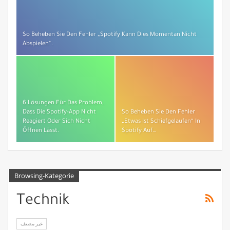
So Beheben Sie Den Fehler „Spotify Kann Dies Momentan Nicht
Abspielen“.
6 Lösungen Für Das Problem,
Dass Die Spotify-App Nicht
So Beheben Sie Den Fehler
Reagiert Oder Sich Nicht
„Etwas Ist Schiefgelaufen“ In
Öffnen Lässt.
Spotify Auf…
Browsing-Kategorie
Technik
غير مصنف