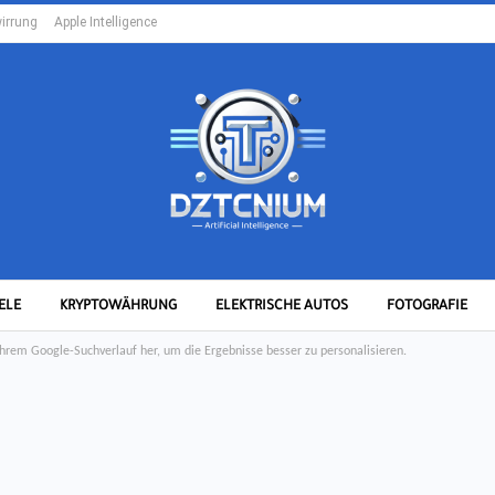
irrung
Apple Intelligence
ELE
KRYPTOWÄHRUNG
ELEKTRISCHE AUTOS
FOTOGRAFIE
 Ihrem Google-Suchverlauf her, um die Ergebnisse besser zu personalisieren.
MORE