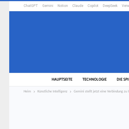
ChatGPT
Gemini
Notion
Claude
Copilot
DeepSeek
Verw
HAUPTSEITE
TECHNOLOGIE
DIE SPI
Heim
Künstliche Intelligenz
Gemini stellt jetzt eine Verbindung zu