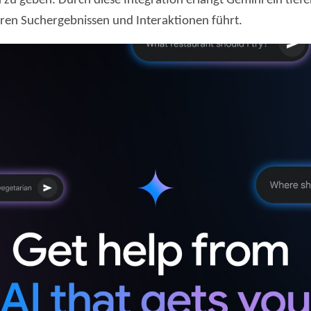
 geben. Durch diese Integration erlangt Gemini ein tiefer
ren Suchergebnissen und Interaktionen führt.