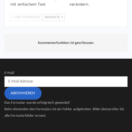
mit einfachem Text
verändern.
DER VORHERIGE
NÄCHSTE
Kommentarfunktion ist geschlossen.
E-Mail
ABONNIEREN
Das Formular wurde erfolgreich gesendet!
Beim Absenden des Formulars ist ein Fehler aufgetreten. Bitte überprüfen Sie
alle Formularfelder erneut.