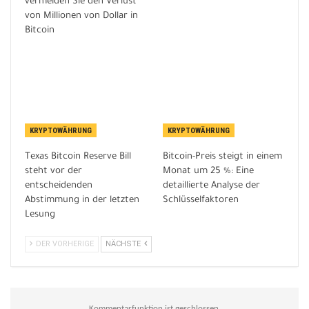
vermeiden Sie den Verlust
von Millionen von Dollar in
Bitcoin
KRYPTOWÄHRUNG
KRYPTOWÄHRUNG
Texas Bitcoin Reserve Bill
Bitcoin-Preis steigt in einem
steht vor der
Monat um 25 %: Eine
entscheidenden
detaillierte Analyse der
Abstimmung in der letzten
Schlüsselfaktoren
Lesung
DER VORHERIGE
NÄCHSTE
Kommentarfunktion ist geschlossen.