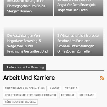
So Überwinden Sie Ihre
Berufszertifizierungen Ihr
Angst Vor Dem Ersten Job:
Einstiegsgehalt Um Bis Zu …
Tipps Von Den Profis
Steigern Können
Die Auswirkungen Von
3 Wissenschaftlich Erprobte
Negativem Browsing: 5
Schritte, Um Fundierte,
Wege, Wie Es Ihre
Schnelle Entscheidungen
Psychische Gesundheit Und
Ohne Zögern Zu Treffen
Ihre Karriere Zerstört
Durchsuchen Sie Die Bewertung
Arbeit Und Karriere
EINZELHANDEL & UNTERHALTUNG
ANDERE
DIE SPIELE
INVESTIEREN UND PERSÖNLICHE FINANZEN
FOTOGRAF
RUHESTAND
KÜNSTLICHE INTELLIGENZ