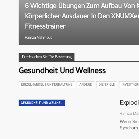
6 Wichtige Übungen Zum Aufbau Von K
Körperlicher Ausdauer In Den XNUMXer
Fitnesstrainer
Hamza Mahmoud
Durchsuchen Sie Die Bewertung
Gesundheit Und Wellness
EINZELHANDEL & UNTERHALTUNG
ANDERE
DIE SPIELE
INVESTIER
Explod
GESUNDHEIT UND WELLNESS
Hamza Ma
Wenn Sie 
Syndrom.