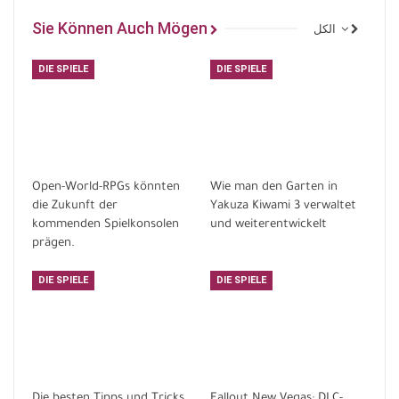
Sie Können Auch Mögen
الكل
DIE SPIELE
DIE SPIELE
Open-World-RPGs könnten
Wie man den Garten in
die Zukunft der
Yakuza Kiwami 3 verwaltet
kommenden Spielkonsolen
und weiterentwickelt
prägen.
DIE SPIELE
DIE SPIELE
Die besten Tipps und Tricks
Fallout New Vegas: DLC-