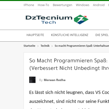
IPhone
How-To
Bewertungen
Windows
Android
HAUPTSEITE
KÜNSTLICHE INTELLIGENZ
DIE SPIEL
Startseite
Technik
So macht Programmieren Spaß: Unterhaltsame
So Macht Programmieren Spaß:
(verbessert Nicht Unbedingt Ih
By
Merwan Redha
Es lässt sich nicht leugnen, dass VS C
auszeichnet, sind nicht nur seine Fun