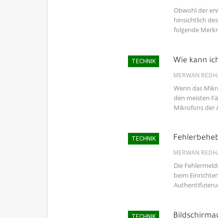
Obwohl der erw
hinsichtlich d
folgende Merkm
Wie kann ic
TECHNIK
MERWAN REDH
Wenn das Mikro
den meisten Fä
Mikrofons der 
Fehlerbeheb
TECHNIK
MERWAN REDH
Die Fehlermeld
beim Einrichte
Authentifizieru
Bildschirma
TECHNIK