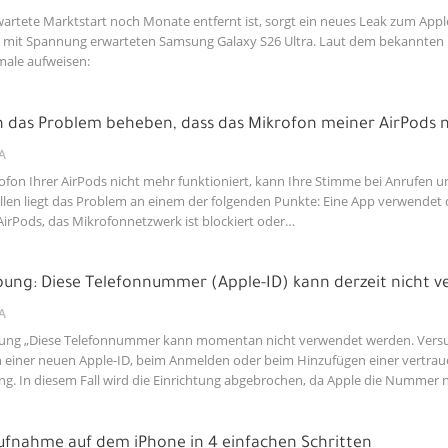
artete Marktstart noch Monate entfernt ist, sorgt ein neues Leak zum App
es mit Spannung erwarteten Samsung Galaxy S26 Ultra. Laut dem bekannten L
ale aufweisen:
h das Problem beheben, dass das Mikrofon meiner AirPods ni
A
fon Ihrer AirPods nicht mehr funktioniert, kann Ihre Stimme bei Anrufen 
llen liegt das Problem an einem der folgenden Punkte: Eine App verwendet 
AirPods, das Mikrofonnetzwerk ist blockiert oder…
ung: Diese Telefonnummer (Apple-ID) kann derzeit nicht 
A
ung „Diese Telefonnummer kann momentan nicht verwendet werden. Versuche
n einer neuen Apple-ID, beim Anmelden oder beim Hinzufügen einer vertra
ng. In diesem Fall wird die Einrichtung abgebrochen, da Apple die Nummer n
ufnahme auf dem iPhone in 4 einfachen Schritten