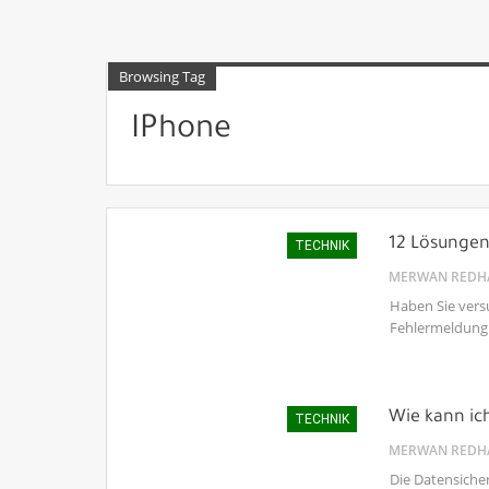
Browsing Tag
IPhone
12 Lösungen 
TECHNIK
MERWAN REDH
Haben Sie versu
Fehlermeldung 
Wie kann ic
TECHNIK
MERWAN REDH
Die Datensiche