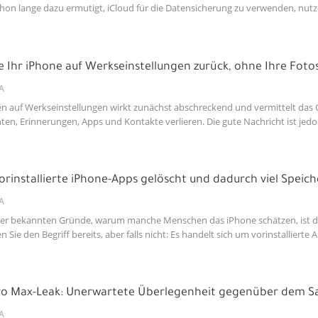
chon lange dazu ermutigt, iCloud für die Datensicherung zu verwenden, nut
e Ihr iPhone auf Werkseinstellungen zurück, ohne Ihre Foto
A
n auf Werkseinstellungen wirkt zunächst abschreckend und vermittelt das Ge
ten, Erinnerungen, Apps und Kontakte verlieren. Die gute Nachricht ist jed
orinstallierte iPhone-Apps gelöscht und dadurch viel Speich
A
ger bekannten Gründe, warum manche Menschen das iPhone schätzen, ist das 
en Sie den Begriff bereits, aber falls nicht: Es handelt sich um vorinstalliert
ro Max-Leak: Unerwartete Überlegenheit gegenüber dem S
A