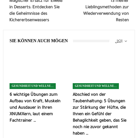
Magischer Ersatz für Eiweiß
13 meiner
in Desserts: Entdecken Sie
Lieblingsmethoden zur
die Geheimnisse des
Wiederverwendung von
Kichererbsenwassers
Resten
SIE KÖNNEN AUCH MÖGEN
الكل
GESUNDHEIT UND WELLNESS
GESUNDHEIT UND WELLNESS
6 wichtige Übungen zum
Abschied von der
Aufbau von Kraft, Muskeln
Taubenhaltung: 5 Übungen
und Ausdauer in Ihren
zur Stärkung der Hüfte, die
XNUMXern, laut einem
Ihnen ein Gefühl der
Fachtrainer …
Behaglichkeit geben, das Sie
noch nie zuvor gekannt
haben …