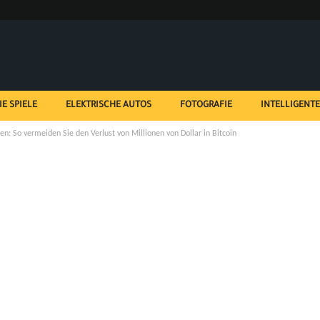
IE SPIELE
ELEKTRISCHE AUTOS
FOTOGRAFIE
INTELLIGENT
: So vermeiden Sie den Verlust von Millionen von Dollar in Bitcoin