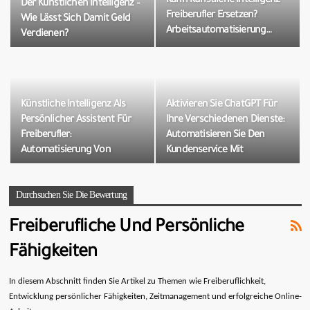
Kann Künstliche Intelligenz
Der Künstlichen Intelligenz –
Freiberufler Ersetzen?
Wie Lässt Sich Damit Geld
Arbeitsautomatisierung…
Verdienen?
Künstliche Intelligenz Als
Aktivieren Sie ChatGPT Für
Persönlicher Assistent Für
Ihre Verschiedenen Dienste:
Freiberufler:
Automatisieren Sie Den
Automatisierung Von
Kundenservice Mit
Recherche,
Künstlicher Intelligenz.
Nachrichtenübermittlung
Durchsuchen Sie Die Bewertung
Usw.
Freiberufliche Und Persönliche
Fähigkeiten
In diesem Abschnitt finden Sie Artikel zu Themen wie Freiberuflichkeit,
Entwicklung persönlicher Fähigkeiten, Zeitmanagement und erfolgreiche Online-