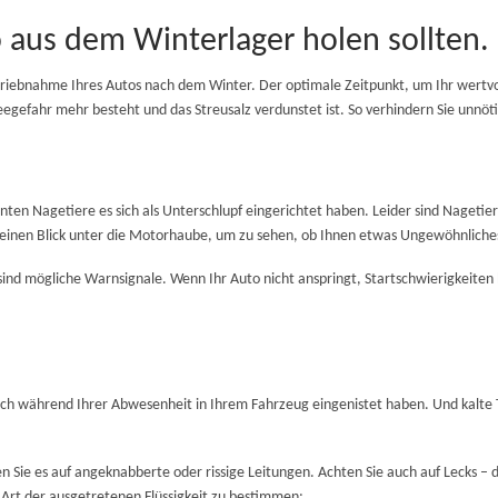
to aus dem Winterlager holen sollten.
betriebnahme Ihres Autos nach dem Winter. Der optimale Zeitpunkt, um Ihr wertvo
egefahr mehr besteht und das Streusalz verdunstet ist. So verhindern Sie unnöt
nten Nagetiere es sich als Unterschlupf eingerichtet haben. Leider sind Nageti
e einen Blick unter die Motorhaube, um zu sehen, ob Ihnen etwas Ungewöhnliches 
d mögliche Warnsignale. Wenn Ihr Auto nicht anspringt, Startschwierigkeiten ha
sich während Ihrer Abwesenheit in Ihrem Fahrzeug eingenistet haben. Und kalt
Sie es auf angeknabberte oder rissige Leitungen. Achten Sie auch auf Lecks – d
ie Art der ausgetretenen Flüssigkeit zu bestimmen: