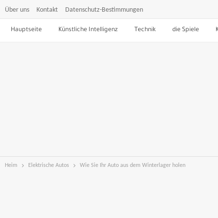
Über uns
Kontakt
Datenschutz-Bestimmungen
Hauptseite
Künstliche Intelligenz
Technik
die Spiele
Heim
Elektrische Autos
Wie Sie Ihr Auto aus dem Winterlager holen