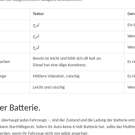
Textur
Ger
لزج
Ein 
لزج
Weni
لزج
Weni
Benzin ist leicht und fühlt sich oft kalt an.
farben
Es r
Diesel hat eine ölige Konsistenz.
ange
Mittlere Viskosität, rutschig
Es r
Leicht und rutschig
Weni
er Batterie.
 überhaupt jedes Fahrzeugs –, sind der Zustand und die Ladung der Batterie ent
m Starthilfegerät. Sofern Ihr Auto keine 6-Volt-Batterie hat, sollte das Multime
erden, wenn Ihr Fahrzeug nicht von selbst anspringt.