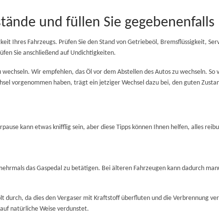
sstände und füllen Sie gegebenenfalls
gkeit Ihres Fahrzeugs. Prüfen Sie den Stand von Getriebeöl, Bremsflüssigkeit, Serv
prüfen Sie anschließend auf Undichtigkeiten.
e zu wechseln. Wir empfehlen, das Öl vor dem Abstellen des Autos zu wechseln. 
chsel vorgenommen haben, trägt ein jetziger Wechsel dazu bei, den guten Zustan
rpause kann etwas knifflig sein, aber diese Tipps können Ihnen helfen, alles reib
 mehrmals das Gaspedal zu betätigen. Bei älteren Fahrzeugen kann dadurch manu
t durch, da dies den Vergaser mit Kraftstoff überfluten und die Verbrennung ver
 auf natürliche Weise verdunstet.