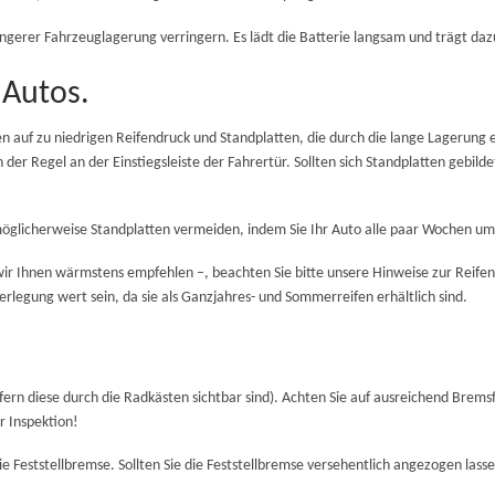
ängerer Fahrzeuglagerung verringern. Es lädt die Batterie langsam und trägt da
 Autos.
en auf zu niedrigen Reifendruck und Standplatten, die durch die lange Lagerung e
er Regel an der Einstiegsleiste der Fahrertür. Sollten sich Standplatten gebilde
 möglicherweise Standplatten vermeiden, indem Sie Ihr Auto alle paar Wochen u
 Ihnen wärmstens empfehlen –, beachten Sie bitte unsere Hinweise zur Reifenlag
legung wert sein, da sie als Ganzjahres- und Sommerreifen erhältlich sind.
fern diese durch die Radkästen sichtbar sind). Achten Sie auf ausreichend Brems
r Inspektion!
die Feststellbremse. Sollten Sie die Feststellbremse versehentlich angezogen la