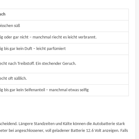
uch
bisschen süß
g oder gar nicht – manchmal riecht es leicht verbrannt.
g bis gar kein Duft – leicht parfümiert
iecht nach Treibstoff. Ein stechender Geruch.
iecht oft süßlich.
g bis gar kein Seifenanteil – manchmal etwas seifig
scheidend. Längere Standzeiten und Kälte können die Autobatterie stark
ter bei angeschlossener, voll geladener Batterie 12.6 Volt anzeigen. Falls