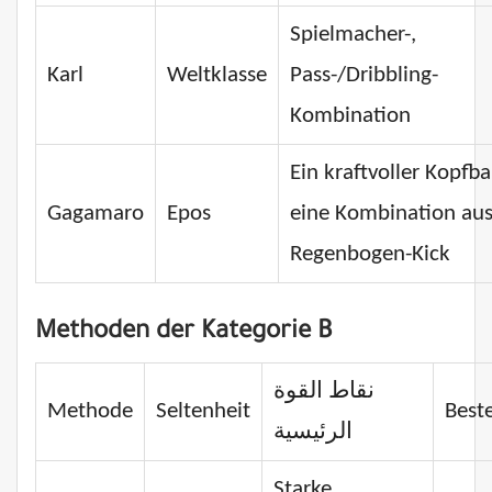
Spielmacher-,
Karl
Weltklasse
Pass-/Dribbling-
Kombination
Ein kraftvoller Kopfbal
Gagamaro
Epos
eine Kombination au
Regenbogen-Kick
Methoden der Kategorie B
نقاط القوة
Methode
Seltenheit
Beste
الرئيسية
Starke