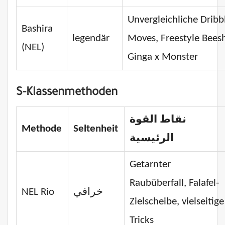
Unvergleichliche Dribb
Bashira
legendär
Moves, Freestyle Bees
(NEL)
Ginga x Monster
S-Klassenmethoden
نقاط القوة
Methode
Seltenheit
الرئيسية
Getarnter
Raubüberfall, Falafel-
NEL Rio
خرافي
Zielscheibe, vielseitige
Tricks