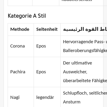
Kategorie A Stil
Methode
Seltenheit
ط القوة الرئيسية
Hervorragende Pass-
Corona
Epos
Balleroberungsfähigk
Der ultimative
Pachira
Epos
Ausweicher,
überarbeitete Fähigke
Schlupfloch, seitliche
Nagi
legendär
Ansturm