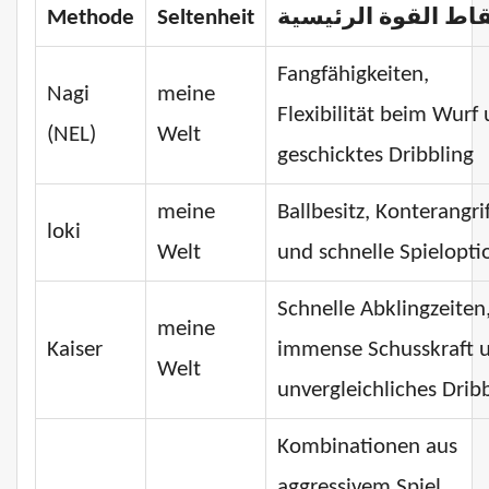
Methode
Seltenheit
اط القوة الرئيسية
Fangfähigkeiten,
Nagi
meine
Flexibilität beim Wurf
(NEL)
Welt
geschicktes Dribbling
meine
Ballbesitz, Konterangri
loki
Welt
und schnelle Spielopt
Schnelle Abklingzeiten
meine
Kaiser
immense Schusskraft 
Welt
unvergleichliches Drib
Kombinationen aus
aggressivem Spiel,