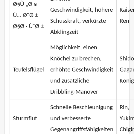
Ø§Ù „Ø ¥
Geschwindigkeit, höhere
Kaiser
Ù… Ø¨Ø ±
Schusskraft, verkürzte
Ren
Ø§Ø · ÙˆØ ±
Abklingzeit
Möglichkeit, einen
Knöchel zu brechen,
Shido
Teufelsflügel
erhöhte Geschwindigkeit
Gaga
und zusätzliche
König
Dribbling-Manöver
Schnelle Beschleunigung
Rin,
Sturmflut
und verbesserte
Yuki
Gegenangriffsfähigkeiten
Chigir