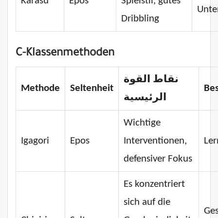
Karasu
Epos
Spielstil, gutes
Unte
Dribbling
C-Klassenmethoden
نقاط القوة
Methode
Seltenheit
Bes
الرئيسية
Wichtige
Igagori
Epos
Interventionen,
Ler
defensiver Fokus
Es konzentriert
sich auf die
Ges