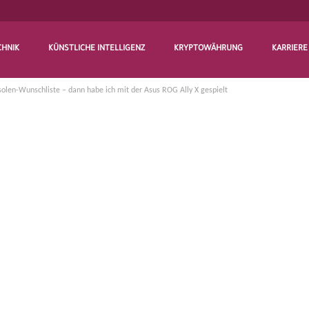
CHNIK
KÜNSTLICHE INTELLIGENZ
KRYPTOWÄHRUNG
KARRIERE
olen-Wunschliste – dann habe ich mit der Asus ROG Ally X gespielt