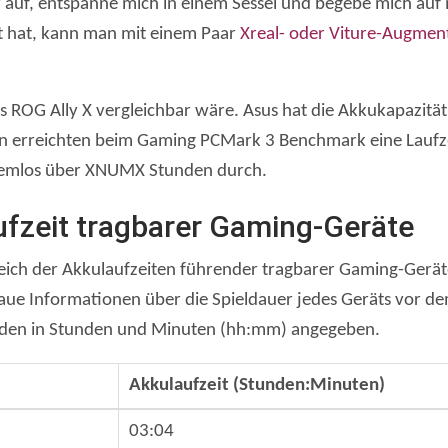
er auf, entspanne mich in einem Sessel und begebe mich au
t hat, kann man mit einem Paar
Xreal- oder Viture-Augment
des ROG Ally X vergleichbar wäre. Asus hat die Akkukapazit
gen erreichten beim Gaming PCMark 3 Benchmark eine Laufz
blemlos über XNUMX Stunden durch.
ufzeit tragbarer Gaming-Geräte
eich der Akkulaufzeiten führender tragbarer Gaming-Geräte,
ue Informationen über die Spieldauer jedes Geräts vor dem
rden in Stunden und Minuten (hh:mm) angegeben.
Akkulaufzeit (Stunden:Minuten)
03:04