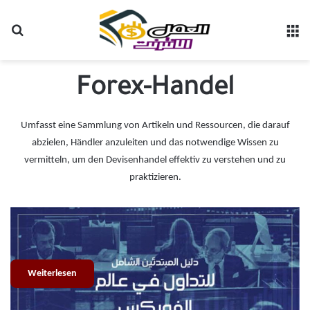
Suchen nach
M
Forex-Handel
Umfasst eine Sammlung von Artikeln und Ressourcen, die darauf
abzielen, Händler anzuleiten und das notwendige Wissen zu
vermitteln, um den Devisenhandel effektiv zu verstehen und zu
praktizieren.
Der Devisenhandel kann für Anfänger sehr schwierig sein. Dies ist
hauptsächlich auf die unrealistischen Erwartungen zurückzuführen, die bei
Neuankömmlingen üblich sind…
Weiterlesen