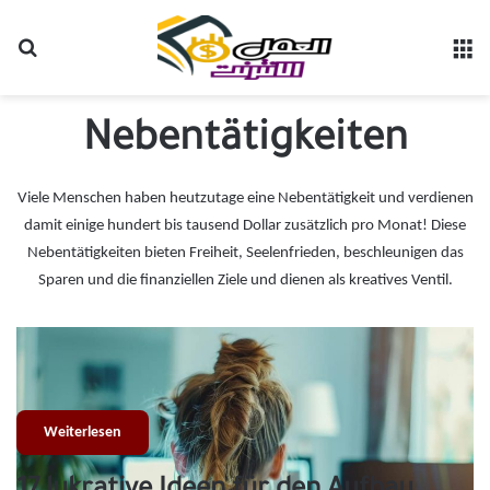
Suchen nach
M
Nebentätigkeiten
Viele Menschen haben heutzutage eine Nebentätigkeit und verdienen
damit einige hundert bis tausend Dollar zusätzlich pro Monat! Diese
Nebentätigkeiten bieten Freiheit, Seelenfrieden, beschleunigen das
Sparen und die finanziellen Ziele und dienen als kreatives Ventil.
Der Einsatz von künstlicher Intelligenz zur Erstellung digitaler Produkte ist zu
einem der am schnellsten wachsenden Trends im Online-Geschäft geworden,
und gleichzeitig…
Weiterlesen