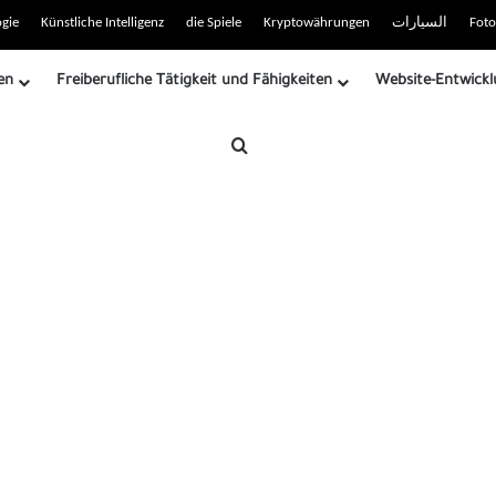
 RSS-Site
gie
Künstliche Intelligenz
die Spiele
Kryptowährungen
السيارات
Foto
en
Freiberufliche Tätigkeit und Fähigkeiten
Website-Entwickl
Suche