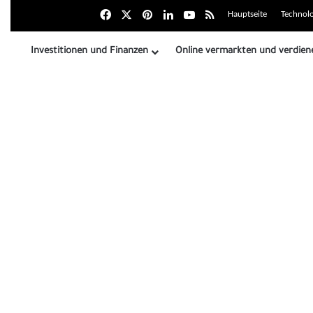
Facebook
X
بينتيريست
LinkedIn
Youtube
Zusammenfassung der
Hauptseite
Technolo
Investitionen und Finanzen
Online vermarkten und verdien