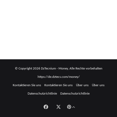
Das Erstellen, Planen und Bewerben von Inhalten ist zeitaufwändig.…
Weiterlesen
Erstellen einer professionellen
Unternehmensseite auf LinkedIn: 5
einfache und garantierte Schritte im
Jahr 2025, um Ihre digitale Präsenz zu
© Copyright 2026 DzTecnium - Money, Alle Rechte vorbehalten
verbessern und Ihre
https://de.dztecs.com/money/
Marketingchancen zu erhöhen
Kontaktieren Sie uns
Kontaktieren Sie uns
Über uns
Über uns
Datenschutzrichtlinie
Datenschutzrichtlinie
Wenn Sie lernen möchten, wie Sie eine Unternehmensseite auf LinkedIn
erstellen, sind Sie nicht allein. Unternehmensseiten auf LinkedIn bieten…
Facebook
X
Schaltfläche
Weiterlesen