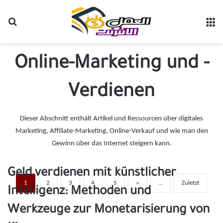
Suchen nach
M
Online-Marketing und -
Verdienen
Dieser Abschnitt enthält Artikel und Ressourcen über digitales
Marketing, Affiliate-Marketing, Online-Verkauf und wie man den
Gewinn über das Internet steigern kann.
Geld verdienen mit künstlicher
1
2
3
4
5
»
...
Zuletzt
Intelligenz: Methoden und
Werkzeuge zur Monetarisierung von