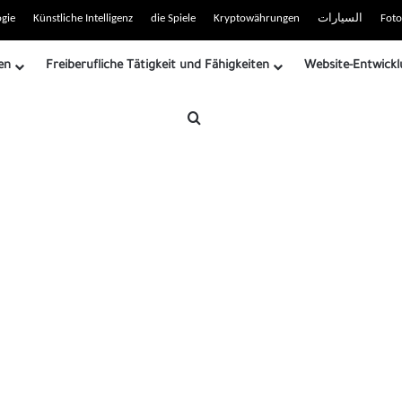
 RSS-Site
gie
Künstliche Intelligenz
die Spiele
Kryptowährungen
السيارات
Foto
en
Freiberufliche Tätigkeit und Fähigkeiten
Website-Entwickl
Suche