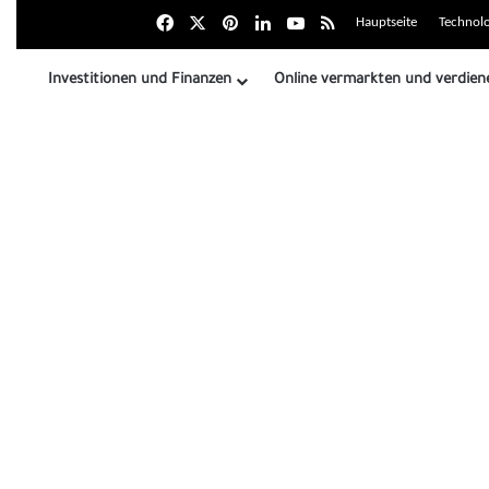
Facebook
X
بينتيريست
LinkedIn
Youtube
Zusammenfassung der
Hauptseite
Technolo
Investitionen und Finanzen
Online vermarkten und verdien