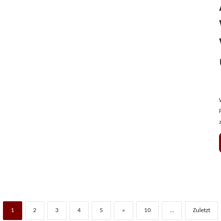
1
2
3
4
5
»
10
...
Zuletzt