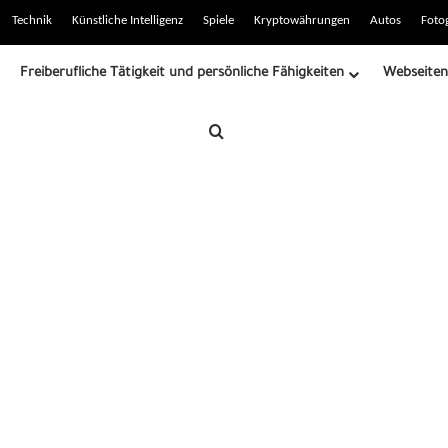
Technik
Künstliche Intelligenz
Spiele
Kryptowährungen
Autos
Fotog
Freiberufliche Tätigkeit und persönliche Fähigkeiten
Webseiten
Suchen nach