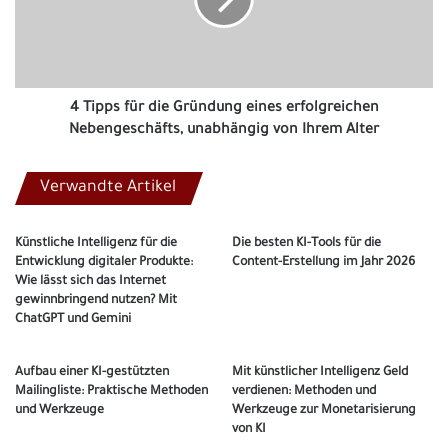
Gründung
eines
erfolgreichen
Nebengeschäfts,
unabhängig
von
4 Tipps für die Gründung eines erfolgreichen
Ihrem
Nebengeschäfts, unabhängig von Ihrem Alter
Alter
Verwandte Artikel
Künstliche Intelligenz für die
Die besten KI-Tools für die
Entwicklung digitaler Produkte:
Content-Erstellung im Jahr 2026
Wie lässt sich das Internet
gewinnbringend nutzen? Mit
ChatGPT und Gemini
Aufbau einer KI-gestützten
Mit künstlicher Intelligenz Geld
Mailingliste: Praktische Methoden
verdienen: Methoden und
und Werkzeuge
Werkzeuge zur Monetarisierung
von KI