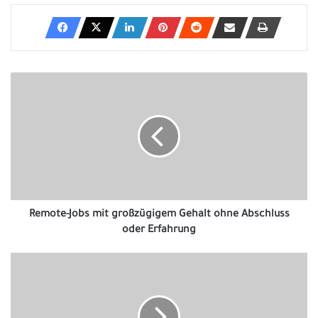
Remote-
Jobs
mit
großzügigem
Gehalt
ohne
Abschluss
oder
Erfahrung
Remote-Jobs mit großzügigem Gehalt ohne Abschluss
oder Erfahrung
4
Tipps
für
die