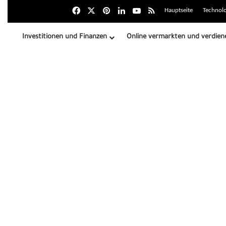
Facebook
X
بينتيريست
LinkedIn
Youtube
Zusammenfassung der
Hauptseite
Technolo
Investitionen und Finanzen
Online vermarkten und verdien