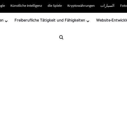
 RSS-Site
gie
Künstliche Intelligenz
die Spiele
Kryptowährungen
السيارات
Foto
en
Freiberufliche Tätigkeit und Fähigkeiten
Website-Entwickl
Suche