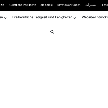
 RSS-Site
gie
Künstliche Intelligenz
die Spiele
Kryptowährungen
السيارات
Foto
en
Freiberufliche Tätigkeit und Fähigkeiten
Website-Entwickl
Suche