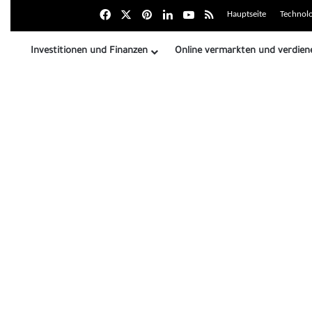
Facebook
X
بينتيريست
LinkedIn
Youtube
Zusammenfassung der
Hauptseite
Technolo
Investitionen und Finanzen
Online vermarkten und verdien