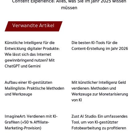
müssen
Content Experience: Alles, was Sie im Jahr 2025 wissen
müssen
Verwandte Artikel
Künstliche Intelligenz für die
Die besten KI-Tools für die
Entwicklung digitaler Produkte:
Content-Erstellung im Jahr 2026
Wie lässt sich das Internet
gewinnbringend nutzen? Mit
ChatGPT und Gemini
Aufbau einer KI-gestützten
Mit künstlicher Intelligenz Geld
Mailingliste: Praktische Methoden
verdienen: Methoden und
und Werkzeuge
Werkzeuge zur Monetarisierung
von KI
ImagineArt: Verdienen mit KI-
Zust AI Studio: Ein umfassendes
Grafiken (+50 % Affiliate-
Tool, um von KI-gestützter
Marketing-Provision)
Fotobearbeitung zu profitieren