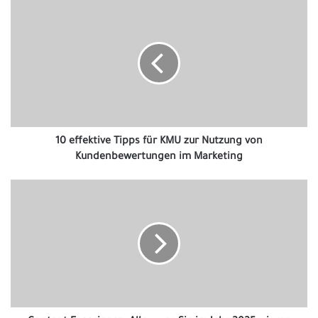
10
effektive
Tipps
für
KMU
zur
Nutzung
von
Kundenbewertungen
im
10 effektive Tipps für KMU zur Nutzung von
Marketing
Kundenbewertungen im Marketing
Content
Experience:
Alles,
was
Sie
im
Jahr
2025
wissen