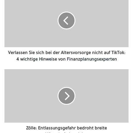
Sie
sich
bei
der
Altersvorsorge
nicht
auf
TikTok:
4
Verlassen Sie sich bei der Altersvorsorge nicht auf TikTok:
wichtige
4 wichtige Hinweise von Finanzplanungsexperten
Hinweise
von
Zölle:
Finanzplanungsexperten
Entlassungsgefahr
bedroht
breite
Wirtschaftsbereiche.
Zölle: Entlassungsgefahr bedroht breite