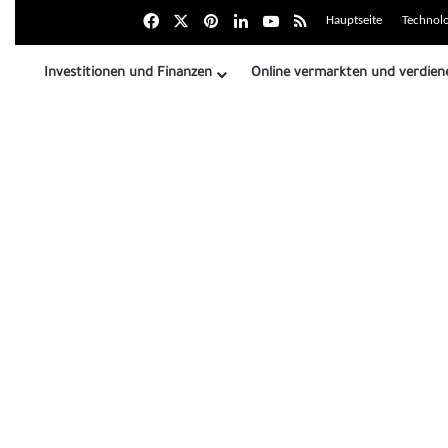
Facebook
X
بينتيريست
LinkedIn
Youtube
Zusammenfassung der
Hauptseite
Technolo
Investitionen und Finanzen
Online vermarkten und verdien