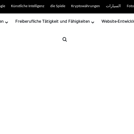
 RSS-Site
gie
Künstliche Intelligenz
die Spiele
Kryptowährungen
السيارات
Foto
en
Freiberufliche Tätigkeit und Fähigkeiten
Website-Entwickl
Suche