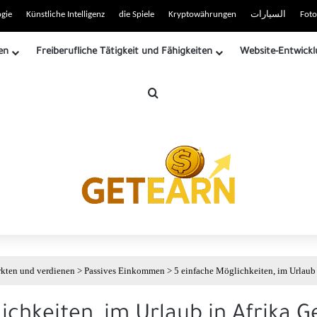
 RSS-Site
gie
Künstliche Intelligenz
die Spiele
Kryptowährungen
السيارات
Foto
en
Freiberufliche Tätigkeit und Fähigkeiten
Website-Entwickl
Suche
rkten und verdienen
>
Passives Einkommen
>
5 einfache Möglichkeiten, im Urlaub 
ichkeiten, im Urlaub in Afrika G