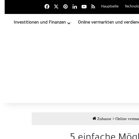
Facebook
X
بينتيريست
LinkedIn
Youtube
Zusammenfassung der
Hauptseite
Technolo
Investitionen und Finanzen
Online vermarkten und verdien
Zuhause
>
Online verma
5 einfache Mögl